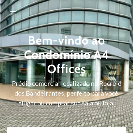
Bem-vindo ao
Condomínio A4
Offices
Prédio comercial localizado no Recreio
dos Bandeirantes, perfeito para você
alugar ou comprar sua sala ou loja.